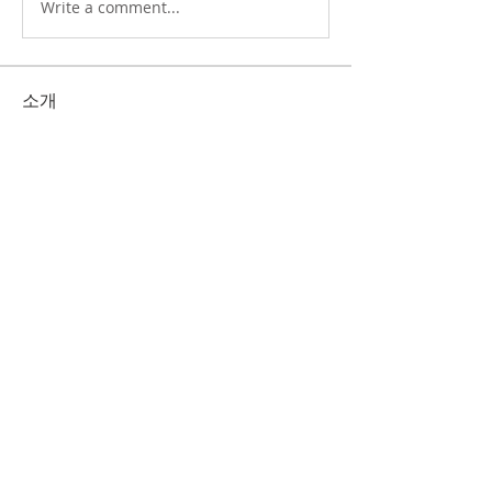
Write a comment...
소개
그룹에 오신 것을 환영합니다. 다른 회원
과의 교류 및 업데이트 수신, 미디어 공
유 등의 활동을 시작하세요.
명
Korean Christian Church
팔로우
KCC
Korean Christian Church
팔로우
전체 회원 보기(2명)
1832 Liliha St. Honolulu, HI 96817 /
TEL.
808-536-3538
/
www.hikcc.org