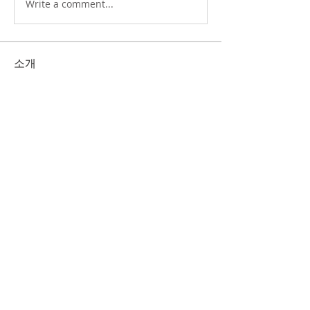
Write a comment...
소개
그룹에 오신 것을 환영합니다. 다른 회원
과의 교류 및 업데이트 수신, 미디어 공
유 등의 활동을 시작하세요.
명
Korean Christian Church
팔로우
KCC
Korean Christian Church
팔로우
전체 회원 보기(2명)
1832 Liliha St. Honolulu, HI 96817 /
TEL.
808-536-3538
/
www.hikcc.org