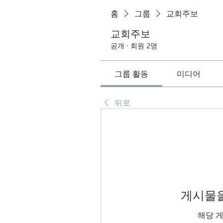
홈
그룹
교회주보
교회주보
공개
·
회원 2명
그룹 활동
미디어
뒤로
게시물을
해당 