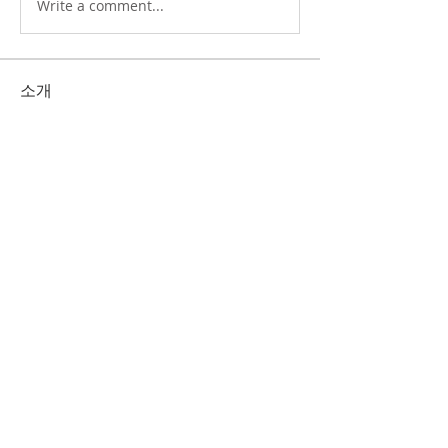
Write a comment...
소개
그룹에 오신 것을 환영합니다. 다른 회원
과의 교류 및 업데이트 수신, 미디어 공
유 등의 활동을 시작하세요.
명
Korean Christian Church
팔로우
KCC
Korean Christian Church
팔로우
전체 회원 보기(2명)
1832 Liliha St. Honolulu, HI 96817 /
TEL.
808-536-3538
/
www.hikcc.org